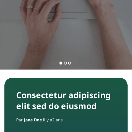
l
e
s
C
o
n
t
a
c
Consectetur adipiscing
t
elit sed do eiusmod
E
Par
Jane Doe
il y a2 ans
q
u