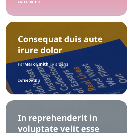
CATÉGORIE 1
Consequat duis aute
irure dolor
Par
Mark Smith
il y a 2ans
CATÉGORIE 3
In reprehenderit in
voluptate velit esse