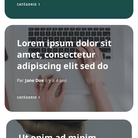
CATÉGORIE 1
i
p
e
Lorem ipsum dolor sit
amet, consectetur
adipiscing elit sed do
Par
Jane Doe
il y a 4 ans
CATÉGORIE 1
Ut enim ad minim