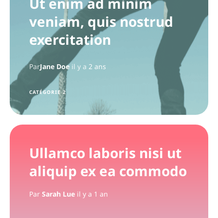
Ut enim ad minim
veniam, quis nostrud
exercitation
Par
Jane Doe
il y a
2 ans
CATÉGORIE 2
Ullamco laboris nisi ut
aliquip ex ea commodo
Par
Sarah Lue
il y a 1 an