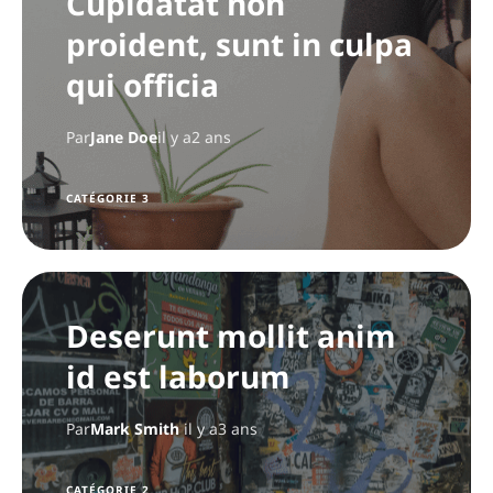
Cupidatat non
proident, sunt in culpa
qui officia
Par
Jane Doe
il y a2 ans
CATÉGORIE 3
Deserunt mollit anim
id est laborum
Par
Mark Smith
il y a3 ans
CATÉGORIE 2