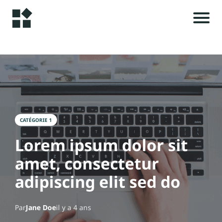
A
c
c
u
i
e
il
CATÉGORIE 1
i
Lorem ipsum dolor sit
A
l
amet, consectetur
r
t
adipiscing elit sed do
i
c
Par
Jane Doe
il y a 4 ans